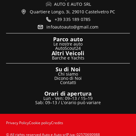
AUTO E AUTO SRL
Quartiere Longo, 3i, 29010 Castelvetro PC
+39 335 189 0785
infoautoauto@gmail.com
Parco auto
Le nostre auto
AutoScout24
Altri Veicoli
Barche e Yachts
Su di Noi
Chi siamo
Dicono di Noi
Contatti
Orari di apertura
Lun - Ven: 09–13 / 15–19
Sab: 09–13 / L'orario può variare
Privacy Policy
Cookie policy
Credits
© All rights reserved Auto e Auto srl
P.iva: 02570690988