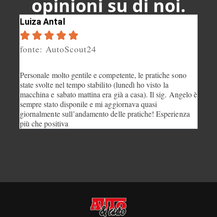
opinioni su di noi.
Luiza Antal
Gaia






fonte: AutoScout24
font
Personale molto gentile e competente, le pratiche sono
Dispon
state svolte nel tempo stabilito (lunedì ho visto la
abbia
macchina e sabato mattina era già a casa). Il sig. Angelo è
Consig
sempre stato disponile e mi aggiornava quasi
giornalmente sull’andamento delle pratiche! Esperienza
più che positiva